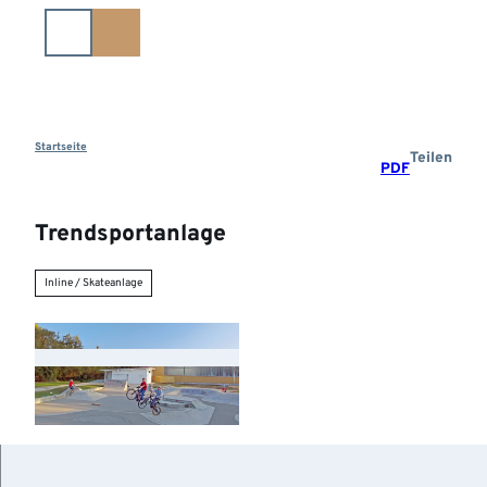
Z
u
m
I
n
h
a
Startseite
Teilen
PDF
l
t
Trendsportanlage
Inline / Skateanlage
©
CC-BY-NC-SA