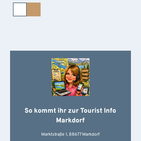
Z
u
m
I
n
h
a
l
t
So kommt ihr zur Tourist Info
Markdorf
Marktstraße 1, 88677 Markdorf