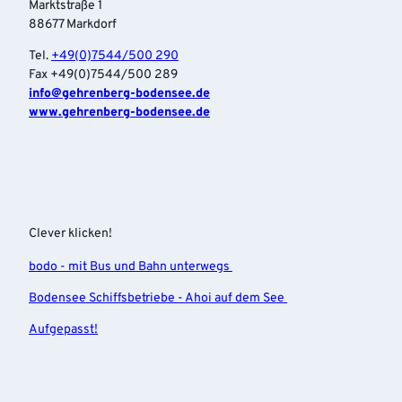
a
f
Marktstraße 1
p
t
n
88677 Markdorf
a
a
e
r
Tel.
+49(0)7544/500 290
l
n
c
Fax +49(0)7544/500 289
'
o
info‎@gehrenberg-bodensee.de
ö
u
www.gehrenberg-bodensee.de
f
r
f
s
n
L
e
e
n
l
l
w
Clever klicken!
a
bodo - mit Bus und Bahn unterwegs
n
g
Bodensee Schiffsbetriebe - Ahoi auf dem See
e
n
Aufgepasst!
'
ö
f