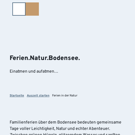
Z
u
m
I
n
h
a
l
t
Ferien.Natur.Bodensee.
Einatmen und aufatmen…
Startseite
Auszeit starten
Ferien in der Natur
Familienferien über dem Bodensee bedeuten gemeinsame
Tage voller Leichtigkeit, Natur und echter Abenteuer.