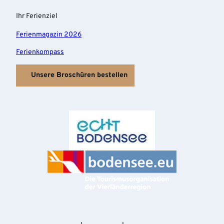
f
n
Ihr Ferienziel
e
n
Ferienmagazin 2026
Ferienkompass
Unsere Broschüren bestellen