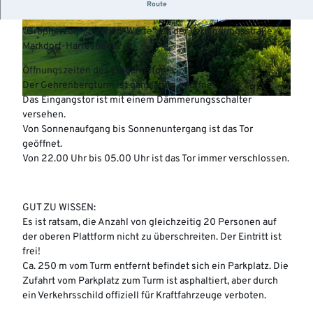
Erbaut 1903 – 30m hoch – Fundament: ca. 724 m ü.M. – 149
Route
Stufen
"Großherzog-Friedrich-Warte", an der Verbindungsstraße
© Florian Fahlenbock |
CC-BY-NC-SA
©
CC-BY-NC-SA
Markdorf-Harresheim
Öffnungszeiten des Eingangstores:
Der Gehrenbergturm ist ganzjährig geöffnet.
Das Eingangstor ist mit einem Dämmerungsschalter
©
CC-BY-NC-SA
versehen.
Von Sonnenaufgang bis Sonnenuntergang ist das Tor
geöffnet.
Von 22.00 Uhr bis 05.00 Uhr ist das Tor immer verschlossen.
GUT ZU WISSEN:
Es ist ratsam, die Anzahl von gleichzeitig 20 Personen auf
der oberen Plattform nicht zu überschreiten. Der Eintritt ist
frei!
Ca. 250 m vom Turm entfernt befindet sich ein Parkplatz. Die
Zufahrt vom Parkplatz zum Turm ist asphaltiert, aber durch
ein Verkehrsschild offiziell für Kraftfahrzeuge verboten.