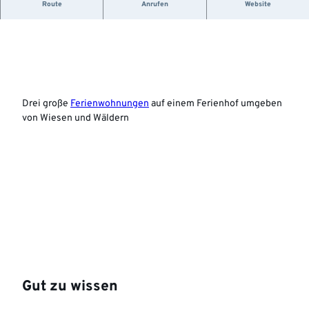
Ferienhof
Route
Anrufen
Website
e
l
p
l
a
t
z
Drei große
Ferienwohnungen
auf einem Ferienhof umgeben
G
von Wiesen und Wäldern
i
e
b
e
l
-
1
0
2
4
x
Gut zu wissen
6
3