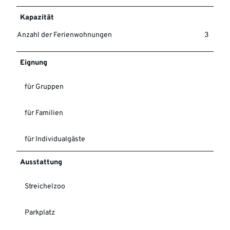
0
.
Kapazität
j
Anzahl der Ferienwohnungen
3
p
g
Eignung
für Gruppen
für Familien
für Individualgäste
Ausstattung
Streichelzoo
Parkplatz