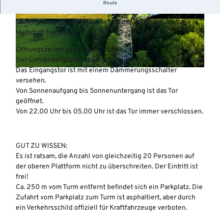
Erbaut 1903 – 30m hoch – Fundament: ca. 724 m ü.M. – 149
Route
Stufen
"Großherzog-Friedrich-Warte", an der Verbindungsstraße
© Florian Fahlenbock |
CC-BY-NC-SA
©
CC-BY-NC-SA
Markdorf-Harresheim
Öffnungszeiten des Eingangstores:
Der Gehrenbergturm ist ganzjährig geöffnet.
Das Eingangstor ist mit einem Dämmerungsschalter
©
CC-BY-NC-SA
versehen.
Von Sonnenaufgang bis Sonnenuntergang ist das Tor
geöffnet.
Von 22.00 Uhr bis 05.00 Uhr ist das Tor immer verschlossen.
GUT ZU WISSEN:
Es ist ratsam, die Anzahl von gleichzeitig 20 Personen auf
der oberen Plattform nicht zu überschreiten. Der Eintritt ist
frei!
Ca. 250 m vom Turm entfernt befindet sich ein Parkplatz. Die
Zufahrt vom Parkplatz zum Turm ist asphaltiert, aber durch
ein Verkehrsschild offiziell für Kraftfahrzeuge verboten.