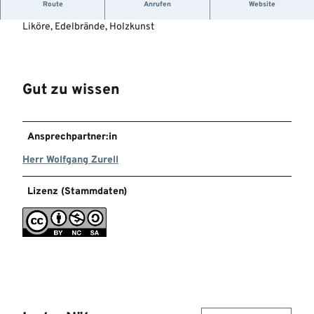
Route
Anrufen
Website
Angebote: Obst, Gemüse, Eier, Marmelade, Honig, säfte,
Liköre, Edelbrände, Holzkunst
Gut zu wissen
Ansprechpartner:in
Herr Wolfgang Zurell
Lizenz (Stammdaten)