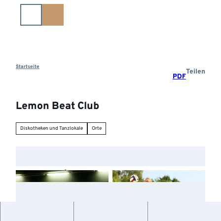
Z
u
m
I
n
h
a
Startseite
Teilen
PDF
l
t
Lemon Beat Club
Diskotheken und Tanzlokale
Orte