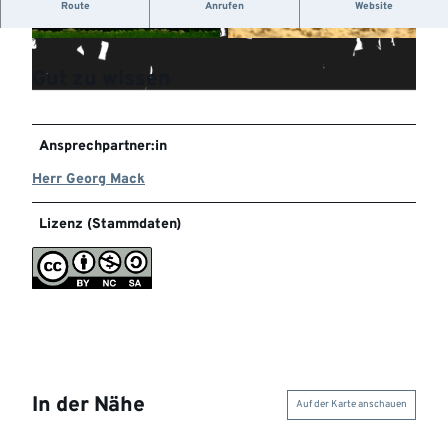
You´re the Club
Route
Anrufen
Website
©
CC-BY-NC-SA
©
CC-BY-NC-SA
Gut zu wissen
Ansprechpartner:in
©
CC-BY-NC-SA
Herr Georg Mack
Lizenz (Stammdaten)
In der Nähe
Auf der Karte anschauen