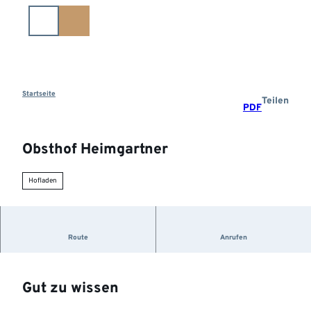
Z
u
m
I
n
h
a
Startseite
Teilen
PDF
l
t
Obsthof Heimgartner
Hofladen
Angebot: Äpfel, Birnen, Apfelsaft, saisonale Früchte
Route
Anrufen
Gut zu wissen