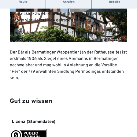
Das Rathaus von 1745 zählt zu den ältesten dörflichen
Route
Anrufen
Website
Rathausbauten des Linzgaus. Besonders auffällig sind der
sechseckige Zwiebelturm mit Glocke und der Säulengang,
© _Mende_ |
CC-BY-NC-SA
©
CC-BY-NC-SA
der von vier Holzsäulen getragen wird.
Vom 28. August bis 08. Oktober 1799 diente dieses Gebäude
als Hospital für 88 russische Soldaten des General Kosakow.
©
CC-BY-NC-SA
Der Bär als Bermatinger Wappentier (an der Rathausseite) ist
erstmals 1506 als Siegel eines Ammanns in Bermatingen
nachweisbar und mag wohl in Anlehnung an die Vorsilbe
"Per" der 779 erwähnten Siedlung Permodingas entstanden
sein.
Gut zu wissen
Lizenz (Stammdaten)