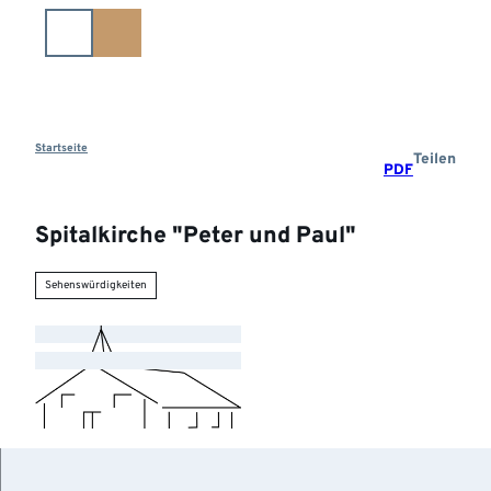
Z
u
m
I
n
h
a
Startseite
Teilen
PDF
l
t
Spitalkirche "Peter und Paul"
Sehenswürdigkeiten
©
CC-BY-NC-SA