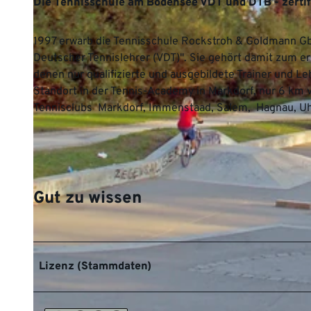
Die Tennisschule am Bodensee VDT und DTB - zertifi
1997 erwarb die Tennisschule Rockstroh & Goldmann G
Deutscher Tennislehrer (VDT)". Sie gehört damit zum er
denen nur qualifizierte und ausgebildete Trainer und Le
Standort in der Tennis-Academy in Markdorf, nur 6 km
Tennisclubs Markdorf, Immenstaad, Salem, Hagnau, Uh
Gut zu wissen
Lizenz (Stammdaten)