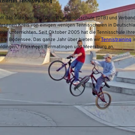
ziertes Tennistraining
bR das Gütezeichen "Deutsche Tennisschule (DTB) und Verban
lesenen Kreis von einigen wenigen Tennisschulen in Deutschla
hrer unterrichten. Seit Oktober 2005 hat die Tennisschule Ihr
 vom Bodensee. Das ganze Jahr über bieten wir
Tennistraining
i
ldingen, Frickingen Bermatingen und Meersburg an.