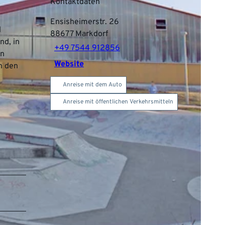
Kontaktdaten
Ensisheimerstr. 26
d
88677
Markdorf
nd, in
+49 7544 912856
en
Website
n den
Anreise mit dem Auto
Anreise mit öffentlichen Verkehrsmitteln