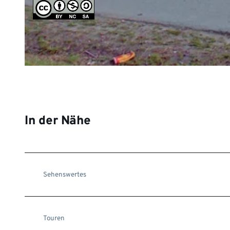
©
CC-BY-NC-SA
©
CC-BY-NC-SA
In der Nähe
Sehenswertes
Touren