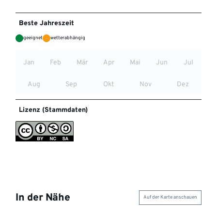
Beste Jahreszeit
geeignet
wetterabhängig
Jan
Feb
Mär
Apr
Mai
Jun
Jul
Aug
Sep
Okt
Nov
Dez
Lizenz (Stammdaten)
In der Nähe
Auf der Karte anschauen