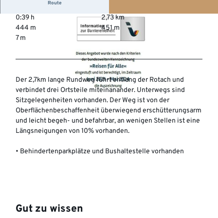
Route
0:39 h
2,73 km
444 m
451 m
7 m
©
CC-BY-NC-SA
Der 2,7km lange Rundweg führt entlang der Rotach und
verbindet drei Ortsteile miteinanander. Unterwegs sind
©
CC-BY-NC-SA
Sitzgelegenheiten vorhanden. Der Weg ist von der
Oberflächenbeschaffenheit überwiegend erschütterungsarm
und leicht begeh- und befahrbar, an wenigen Stellen ist eine
Längsneigungen von 10% vorhanden.
• Behindertenparkplätze und Bushaltestelle vorhanden
Gut zu wissen