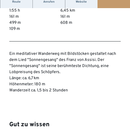
Route
Anrufen
Website
1:55 h
6,45 km
161 m
161 m
499 m
608 m
109 m
Ein meditativer Wanderweg mit Bildstöcken gestaltet nach
dem Lied "Sonnengesang" des Franz von Assisi. Der
"Sonnengesang" ist seine berühmteste Dichtung, eine
Lobpreisung des Schöpfers.
Länge: ca. 6,7 km
Höhenmeter: 180 m
Wanderzeit ca. 1,5 bis 2 Stunden
Gut zu wissen