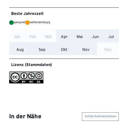
Beste Jahreszeit
geeignet
wetterabhängig
Jan
Feb
Mär
Apr
Mai
Jun
Jul
Aug
Sep
Okt
Nov
Dez
Lizenz (Stammdaten)
In der Nähe
Auf der Karte anschauen