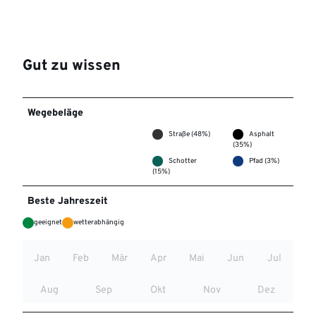
Gut zu wissen
Wegebeläge
Straße (48%)
Asphalt
(35%)
Schotter
Pfad (3%)
(15%)
Beste Jahreszeit
geeignet
wetterabhängig
Jan
Feb
Mär
Apr
Mai
Jun
Jul
Aug
Sep
Okt
Nov
Dez