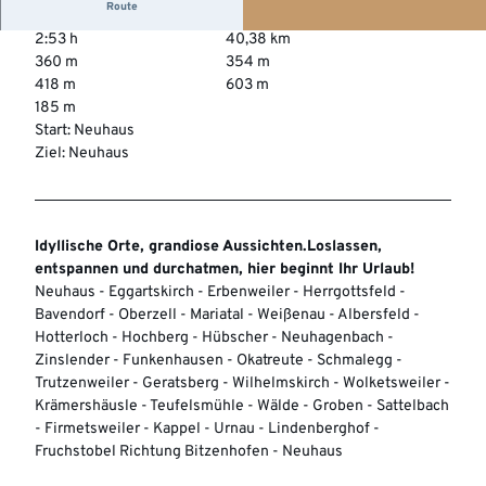
Route
2:53 h
40,38 km
360 m
354 m
418 m
603 m
185 m
Start: Neuhaus
Ziel: Neuhaus
Idyllische Orte, grandiose Aussichten.Loslassen,
entspannen und durchatmen, hier beginnt Ihr Urlaub!
Neuhaus - Eggartskirch - Erbenweiler - Herrgottsfeld -
Bavendorf - Oberzell - Mariatal - Weißenau - Albersfeld -
Hotterloch - Hochberg - Hübscher - Neuhagenbach -
Zinslender - Funkenhausen - Okatreute - Schmalegg -
Trutzenweiler - Geratsberg - Wilhelmskirch - Wolketsweiler -
Krämershäusle - Teufelsmühle - Wälde - Groben - Sattelbach
- Firmetsweiler - Kappel - Urnau - Lindenberghof -
Fruchstobel Richtung Bitzenhofen - Neuhaus