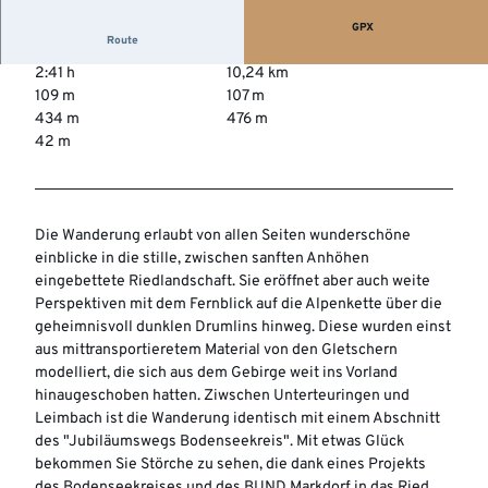
GPX
Route
2:41 h
10,24 km
109 m
107 m
434 m
476 m
42 m
Die Wanderung erlaubt von allen Seiten wunderschöne
einblicke in die stille, zwischen sanften Anhöhen
eingebettete Riedlandschaft. Sie eröffnet aber auch weite
Perspektiven mit dem Fernblick auf die Alpenkette über die
geheimnisvoll dunklen Drumlins hinweg. Diese wurden einst
aus mittransportieretem Material von den Gletschern
modelliert, die sich aus dem Gebirge weit ins Vorland
hinaugeschoben hatten. Ziwschen Unterteuringen und
Leimbach ist die Wanderung identisch mit einem Abschnitt
des "Jubiläumswegs Bodenseekreis". Mit etwas Glück
bekommen Sie Störche zu sehen, die dank eines Projekts
des Bodenseekreises und des BUND Markdorf in das Ried