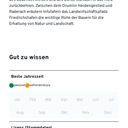
zurückkehren. Zwischen dem Drumlin Heidengestied und
Raderach eräutern Infotafeln das Landwirtschaftspfads
Friedrichshafen die wichtige Rolle der Bauern für die
Erhaltung von Natur und Landschaft.
Gut zu wissen
Beste Jahreszeit
geeignet
wetterabhängig
Jan
Feb
Mär
Apr
Mai
Jun
Jul
Aug
Sep
Okt
Nov
Dez
Lizenz (Stammdaten)