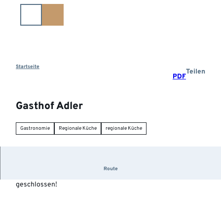
Z
u
m
I
n
h
a
Startseite
Teilen
PDF
l
t
Gasthof Adler
Gastronomie
Regionale Küche
regionale Küche
Route
Nach einem Brand bleibt der Gasthof Adler 2019
geschlossen!