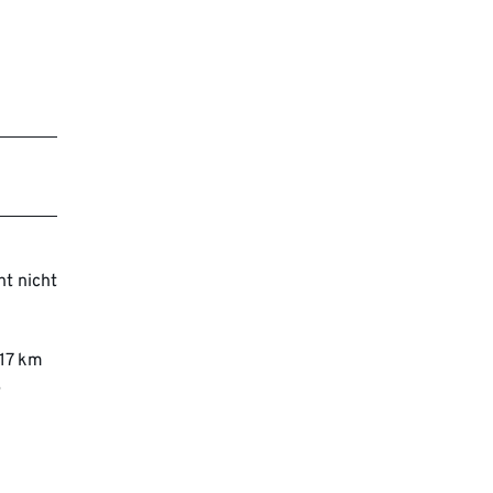
nt nicht
 17 km
ß