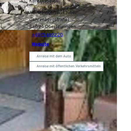
Kontaktdaten
Am Obstgarten 1 (über
Gehrenbergstraße)
88094
Oberteuringen
ir
+4975469220
Website
Anreise mit dem Auto
Anreise mit öffentlichen Verkehrsmitteln