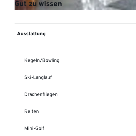
Gut zu wissen
A
m
O
Ausstattung
b
s
t
g
Kegeln/Bowling
a
r
Ski-Langlauf
t
e
n
Drachenfliegen
Reiten
Mini-Golf