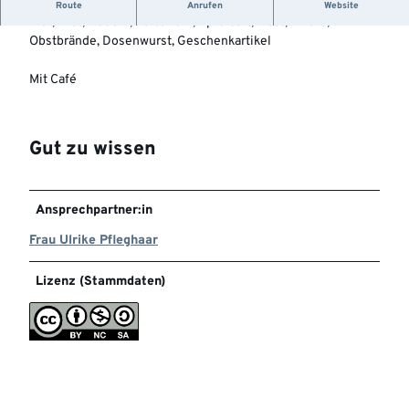
Angebot: Beeren, Obst, Salat, Gemüse, Marmelade, Honig,
Route
Anrufen
Website
Eier, Brot, Nudeln, Kartoffeln, Apfelsaft, Most, Liköre,
Obstbrände, Dosenwurst, Geschenkartikel
Mit Café
Gut zu wissen
Ansprechpartner:in
Frau Ulrike Pfleghaar
Lizenz (Stammdaten)