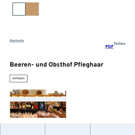
Z
u
m
I
n
h
a
Startseite
Teilen
PDF
l
t
Beeren- und Obsthof Pfleghaar
Hofladen
©
CC-BY-NC-SA