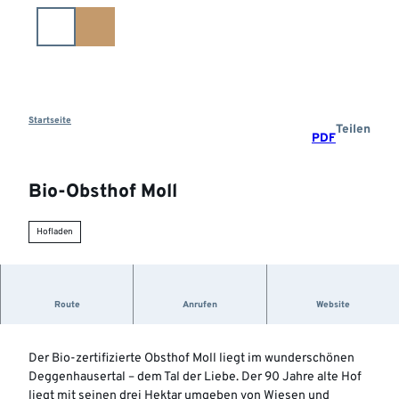
Z
u
m
I
n
h
a
Startseite
Teilen
PDF
l
t
Bio-Obsthof Moll
Hofladen
Route
Anrufen
Website
BIO-Produkte mit Herz
Der Bio-zertifizierte Obsthof Moll liegt im wunderschönen
Deggenhausertal – dem Tal der Liebe. Der 90 Jahre alte Hof
liegt mit seinen drei Hektar umgeben von Wiesen und