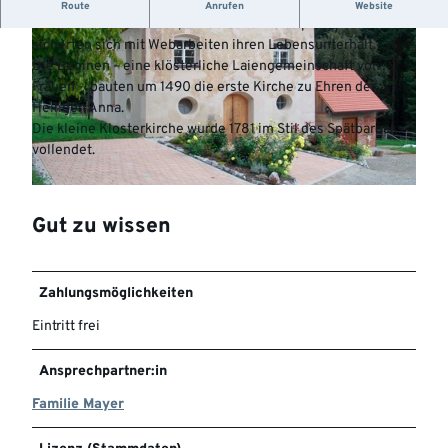
Im Mittelalter zogen sich hier nach Weppach Frauen in die
Route
Anrufen
Website
Waldeinsamkeit zurück, um dort Kranke zu pflegen. Sie
sicherten sich mit Webarbeiten ihren Lebensunterhalt.
Die Beginen – eine klösterliche Laiengemeinschaft von
Frauen - bauten um 1490 die erste Kirche zu Ehren der
Heiligen Anna.
Die kleine Klosterkirche wurde 1781 im Stil des Spätbarocks
© Florian Fahlenbock |
CC-BY-NC-SA
vollendet.
©
CC-BY-NC-SA
Gut zu wissen
Zahlungsmöglichkeiten
Eintritt frei
Ansprechpartner:in
Familie Mayer