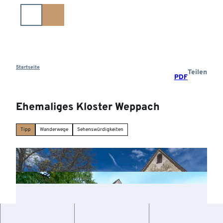
Z
u
m
I
n
h
a
Startseite
Teilen
PDF
l
t
Ehemaliges Kloster Weppach
Tipp
Wanderwege
Sehenswürdigkeiten