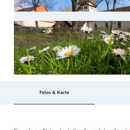
© Achim Mende |
CC-BY-NC-SA
Fotos & Karte