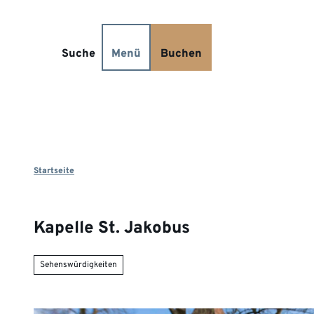
Z
Kontakt
u
m
Suche
Menü
Buchen
I
n
h
a
l
t
Startseite
Kapelle St. Jakobus
Sehenswürdigkeiten