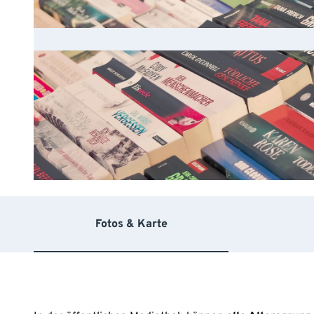
©
CC-BY-NC-SA
Fotos & Karte