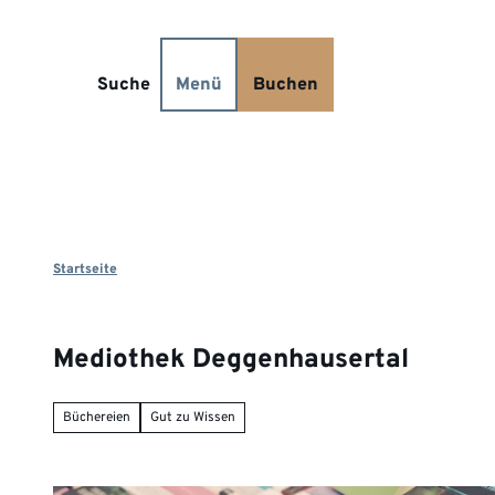
Z
Kontakt
u
m
Suche
Menü
Buchen
I
n
h
a
l
t
Startseite
Mediothek Deggenhausertal
Büchereien
Gut zu Wissen